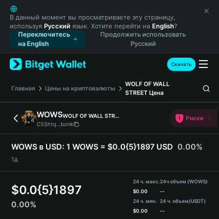
English
日本語
В данный момент вы просматриваете эту страницу,
используя
Русский
язык. Хотите перейти на
English
?
Tiếng Việt
Переключитесь
Продолжить использовать
Русский
на English
Русский
Español (Latinoamérica)
Türkçe
Скачать
Italiano
WOLF OF WALL
Français
Главная
Цены на криптовалюты
STREET
Цена
Deutsch
简体中文
WOWS
WOLF OF WALL STREET
Риски
繁體中文
C5Shtq...bonk
Português (Portugal)
Bahasa Indonesia
WOWS в USD:
1 WOWS = $0.0{5}1897 USD
0.00%
ภาษาไทย
1д
हिन्दी
বাংলা
24 ч. макс.
24ч объем (WOWS)
$
0.0{5}1897
Español
$
0.00
--
24 ч. мин.
24 ч. объем
(USDT)
0.00%
Português (Brasil)
$
0.00
--
Español (Argentina)