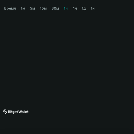
WOWS Price Chart
Время
1м
5м
15м
30м
1ч
4ч
1д
1н