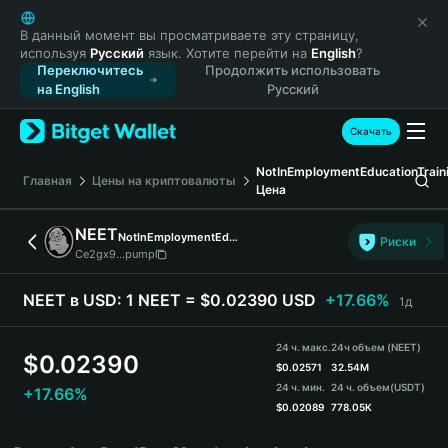
English
日本語
В данный момент вы просматриваете эту страницу,
используя
Русский
язык. Хотите перейти на
English
?
Tiếng Việt
Переключитесь
Продолжить использовать
Русский
на English
Русский
Español (Latinoamérica)
Türkçe
Скачать
Italiano
NotInEmploymentEducationTrain
Français
Главная
Цены на криптовалюты
Цена
Deutsch
简体中文
NEET
NotInEmploymentEducationTraining
Риски
繁體中文
Ce2gx9...pump
Português (Portugal)
Bahasa Indonesia
NEET в USD:
1 NEET = $0.02390 USD
+17.66%
1д
ภาษาไทย
हिन्दी
24 ч. макс.
24ч объем (NEET)
$
0.02390
বাংলা
$
0.02571
32.54M
24 ч. мин.
24 ч. объем
(USDT)
+17.66%
Español
$
0.02089
778.05K
Português (Brasil)
NEET Price Chart
Español (Argentina)