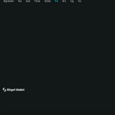
Время
1м
5м
15м
30м
1ч
4ч
1д
1н