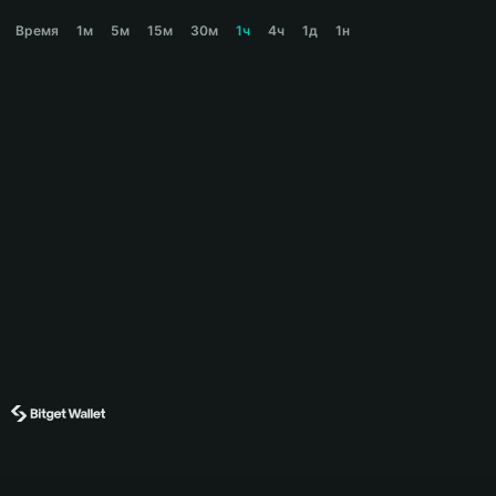
BUTTCOIN Price Chart
Время
1м
5м
15м
30м
1ч
4ч
1д
1н