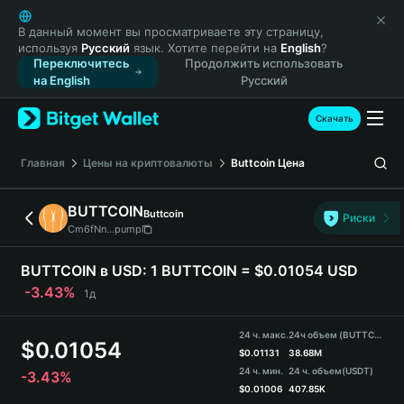
English
日本語
В данный момент вы просматриваете эту страницу,
используя
Русский
язык. Хотите перейти на
English
?
Tiếng Việt
Переключитесь
Продолжить использовать
Русский
на English
Русский
Español (Latinoamérica)
Türkçe
Скачать
Italiano
Français
Главная
Цены на криптовалюты
Buttcoin
Цена
Deutsch
简体中文
BUTTCOIN
Buttcoin
Риски
繁體中文
Cm6fNn...pump
Português (Portugal)
Bahasa Indonesia
BUTTCOIN в USD:
1 BUTTCOIN = $0.01054 USD
ภาษาไทย
-3.43%
1д
हिन्दी
বাংলা
24 ч. макс.
24ч объем (BUTTCOIN)
$
0.01054
Español
$
0.01131
38.68M
24 ч. мин.
24 ч. объем
(USDT)
-3.43%
Português (Brasil)
$
0.01006
407.85K
Español (Argentina)