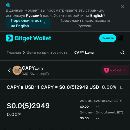
English
日本語
В данный момент вы просматриваете эту страницу,
используя
Русский
язык. Хотите перейти на
English
?
Tiếng Việt
Переключитесь
Продолжить использовать
Русский
на English
Русский
Español (Latinoamérica)
Türkçe
Скачать
Italiano
Français
Главная
Цены на криптовалюты
CAPY
Цена
Deutsch
简体中文
CAPY
CAPY
Риски
繁體中文
D3S1AW...pump
Português (Portugal)
Bahasa Indonesia
CAPY в USD:
1 CAPY = $0.0{5}2949 USD
0.00%
1д
ภาษาไทย
हिन्दी
24 ч. макс.
24ч объем (CAPY)
$
0.0{5}2949
বাংলা
$
0.00
--
24 ч. мин.
24 ч. объем
(USDT)
0.00%
Español
$
0.00
--
Português (Brasil)
CAPY Price Chart
Español (Argentina)