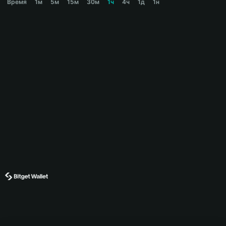
Время
1м
5м
15м
30м
1ч
4ч
1д
1н