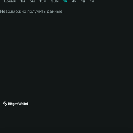
Время
1м
5м
15м
30м
1ч
4ч
1д
1н
Невозможно получить данные.