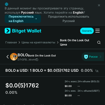
English
日本語
В данный момент вы просматриваете эту страницу,
используя
Русский
язык. Хотите перейти на
English
?
Tiếng Việt
Переключитесь
Продолжить использовать
Русский
на English
Русский
Español (Latinoamérica)
Türkçe
Скачать
Italiano
Bonk On the Look Out
Français
Главная
Цены на криптовалюты
Цена
Deutsch
简体中文
BOLO
Bonk On the Look Out
Риски
繁體中文
D7rGFB...kkvm
Português (Portugal)
Bahasa Indonesia
BOLO в USD:
1 BOLO = $0.0{5}1762 USD
0.00%
1д
ภาษาไทย
हिन्दी
24 ч. макс.
24ч объем (BOLO)
$
0.0{5}1762
বাংলা
$
0.00
--
24 ч. мин.
24 ч. объем
(USDT)
0.00%
Español
$
0.00
--
Português (Brasil)
BOLO Price Chart
Español (Argentina)