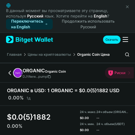
English
日本語
В данный момент вы просматриваете эту страницу,
используя
Русский
язык. Хотите перейти на
English
?
Tiếng Việt
Переключитесь
Продолжить использовать
Русский
на English
Русский
Español (Latinoamérica)
Türkçe
Скачать
Italiano
Français
Главная
Цены на криптовалюты
Organic Coin
Цена
Deutsch
简体中文
ORGANIC
Organic Coin
Риски
繁體中文
DJYAww...pump
Português (Portugal)
Bahasa Indonesia
ORGANIC в USD:
1 ORGANIC = $0.0{5}1882 USD
ภาษาไทย
0.00%
1д
हिन्दी
বাংলা
24 ч. макс.
24ч объем (ORGANIC)
$
0.0{5}1882
Español
$
0.00
--
24 ч. мин.
24 ч. объем
(USDT)
0.00%
Português (Brasil)
$
0.00
--
Español (Argentina)