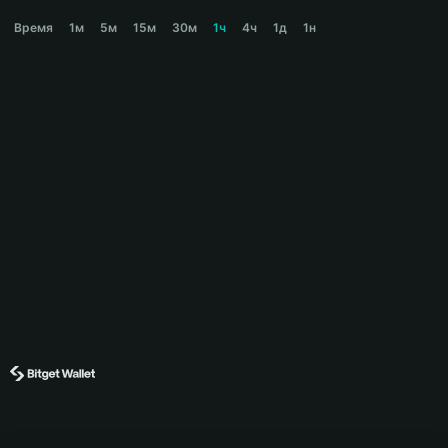
ORGANIC Price Chart
Время
1м
5м
15м
30м
1ч
4ч
1д
1н