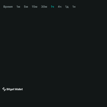
MAGIK Price Chart
Время
1м
5м
15м
30м
1ч
4ч
1д
1н