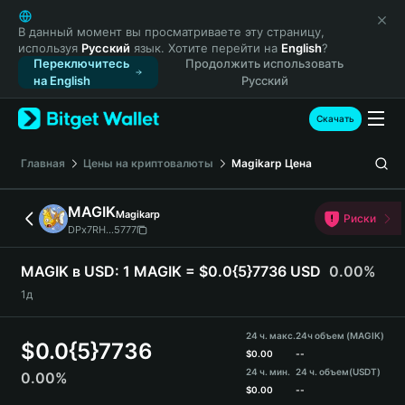
English
日本語
В данный момент вы просматриваете эту страницу,
используя
Русский
язык. Хотите перейти на
English
?
Tiếng Việt
Переключитесь
Продолжить использовать
Русский
на English
Русский
Español (Latinoamérica)
Türkçe
Скачать
Italiano
Français
Главная
Цены на криптовалюты
Magikarp
Цена
Deutsch
简体中文
MAGIK
Magikarp
Риски
繁體中文
DPx7RH...5777
Português (Portugal)
Bahasa Indonesia
MAGIK в USD:
1 MAGIK = $0.0{5}7736 USD
0.00%
ภาษาไทย
1д
हिन्दी
বাংলা
24 ч. макс.
24ч объем (MAGIK)
$
0.0{5}7736
Español
$
0.00
--
24 ч. мин.
24 ч. объем
(USDT)
0.00%
Português (Brasil)
$
0.00
--
Español (Argentina)