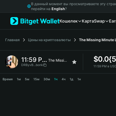
English
В данный момент вы просматриваете эту стра
日本語
перейти на
English
?
Tiếng Việt
Кошелек
Карта
Swap
Ear
Русский
Español (Latinoamérica)
Türkçe
Italiano
Главная
Цены на криптовалюты
The Missing Minute
Français
Deutsch
$
0.0{
11:59 PM
简体中文
The Missing Minute
繁體中文
DRByvB...bonk
11:59 PM в USD
Português (Portugal)
11:59 PM Price Chart
Bahasa Indonesia
Время
1м
5м
15м
30м
1ч
4ч
1д
1н
ภาษาไทย
हिन्दी
বাংলা
Español
Português (Brasil)
Español (Argentina)