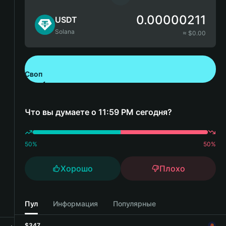
0.00000211
USDT
Solana
≈ $
0.00
Своп
Скачайте Bitget Wallet
Что вы думаете о 11:59 PM сегодня?
50
%
50
%
Хорошо
Плохо
Пул
Информация
Популярные
$347