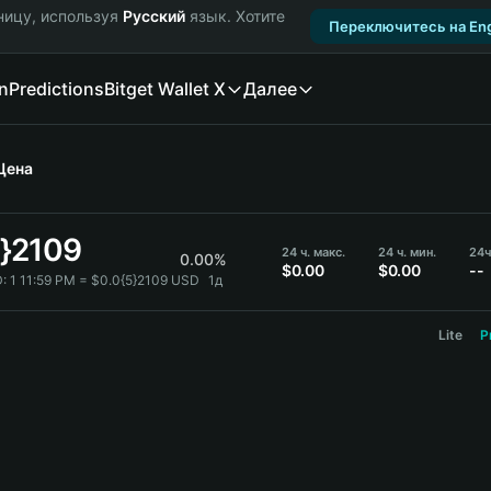
ницу, используя
Русский
язык. Хотите
Переключитесь на Eng
n
Predictions
Bitget Wallet X
Далее
Цена
5}2109
24 ч. макс.
24 ч. мин.
24ч
0.00%
$0.00
$0.00
--
:
1 11:59 PM = $0.0{5}2109 USD
1д
Lite
P