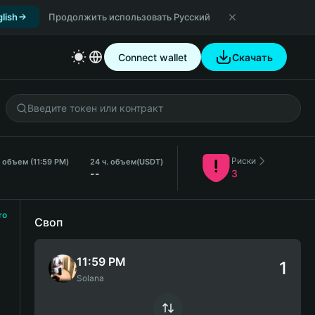
lish
Продолжить использовать Русский
Connect wallet
Скачать
Риски
 объем (11:59 PM)
24 ч. объем
(USDT)
--
3
ro
Своп
11:59 PM
Solana