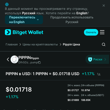
English
日本語
В данный момент вы просматриваете эту страницу,
используя
Русский
язык. Хотите перейти на
English
?
Tiếng Việt
Переключитесь
Продолжить использовать
Русский
на English
Русский
Español (Latinoamérica)
Türkçe
Скачать
Italiano
Français
Главная
Цены на криптовалюты
Pippin
Цена
Deutsch
简体中文
PIPPIN
Pippin
Риски
繁體中文
Dfh5Dz...pump
Português (Portugal)
Bahasa Indonesia
PIPPIN в USD:
1 PIPPIN = $0.01718 USD
+1.17%
1д
ภาษาไทย
हिन्दी
24 ч. макс.
24ч объем (PIPPIN)
$
0.01718
বাংলা
$
0.01727
10.97M
24 ч. мин.
24 ч. объем
(USDT)
+1.17%
Español
$
0.01669
188.65K
Português (Brasil)
PIPPIN Price Chart
Español (Argentina)