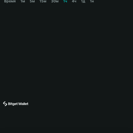
Время
1м
5м
15м
30м
1ч
4ч
1д
1н