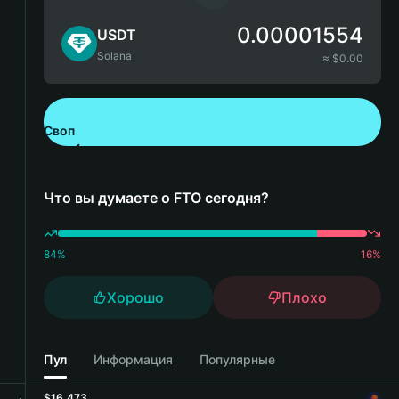
0.00001554
USDT
Solana
≈ $
0.00
Своп
Скачайте Bitget Wallet
Что вы думаете о FTO сегодня?
84
%
16
%
Хорошо
Плохо
Пул
Информация
Популярные
$16,473