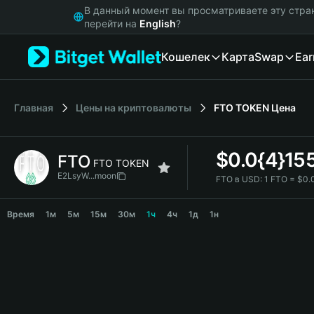
English
В данный момент вы просматриваете эту стра
日本語
перейти на
English
?
Tiếng Việt
Кошелек
Карта
Swap
Ear
Русский
Español (Latinoamérica)
Türkçe
Italiano
Главная
Цены на криптовалюты
FTO TOKEN
Цена
Français
Deutsch
$
0.0{4}15
FTO
简体中文
FTO TOKEN
繁體中文
E2LsyW...moon
FTO в USD:
1 FTO = $0.
Português (Portugal)
FTO Price Chart
Bahasa Indonesia
Время
1м
5м
15м
30м
1ч
4ч
1д
1н
ภาษาไทย
हिन्दी
বাংলা
Español
Português (Brasil)
Español (Argentina)