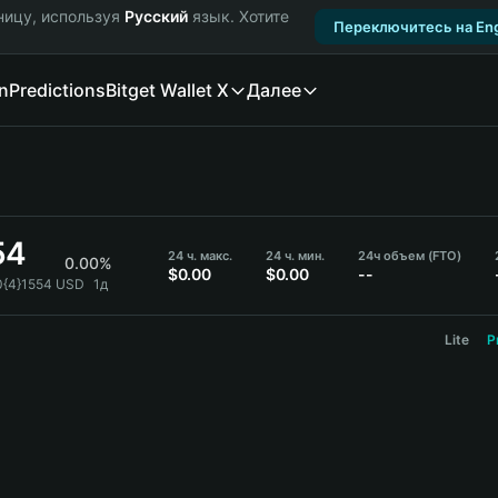
ницу, используя
Русский
язык. Хотите
Переключитесь на Eng
n
Predictions
Bitget Wallet X
Далее
54
24 ч. макс.
24 ч. мин.
24ч объем (FTO)
0.00%
$0.00
$0.00
--
0{4}1554 USD
1д
Lite
P