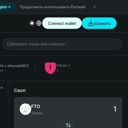
lish
Продолжить использовать Русский
Connect wallet
Скачать
Риски
24 ч. объем
(USDT)
--
1
ro
Своп
FTO
Solana