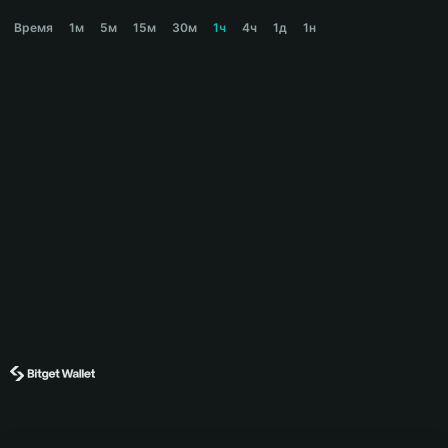
ASHKASH Price Chart
Время
1м
5м
15м
30м
1ч
4ч
1д
1н