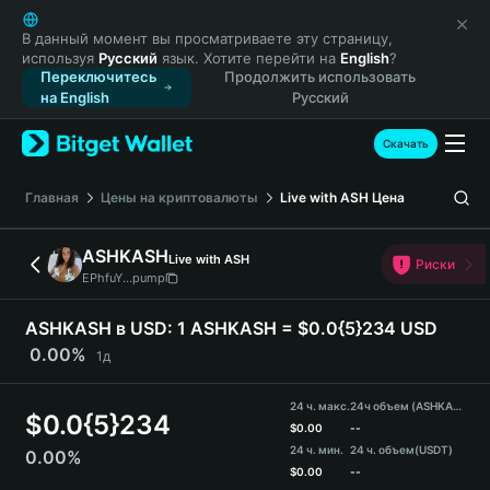
English
日本語
В данный момент вы просматриваете эту страницу,
используя
Русский
язык. Хотите перейти на
English
?
Tiếng Việt
Переключитесь
Продолжить использовать
Русский
на English
Русский
Español (Latinoamérica)
Türkçe
Скачать
Italiano
Français
Главная
Цены на криптовалюты
Live with ASH
Цена
Deutsch
简体中文
ASHKASH
Live with ASH
Риски
繁體中文
EPhfuY...pump
Português (Portugal)
Bahasa Indonesia
ASHKASH в USD:
1 ASHKASH = $0.0{5}234 USD
ภาษาไทย
0.00%
1д
हिन्दी
বাংলা
24 ч. макс.
24ч объем (ASHKASH)
$
0.0{5}234
Español
$
0.00
--
24 ч. мин.
24 ч. объем
(USDT)
0.00%
Português (Brasil)
$
0.00
--
Español (Argentina)