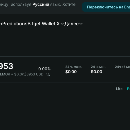
ницу, используя
Русский
язык. Хотите
Переключитесь на Eng
n
Predictions
Bitget Wallet X
Далее
3953
24 ч. макс.
24 ч. мин.
24ч объ
0.00%
$0.00
$0.00
--
REMOR = $0.0{5}3953 USD
1д
Lite
P