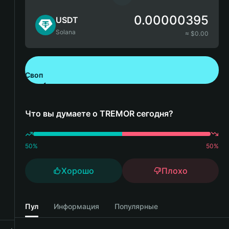
0.00000395
USDT
Solana
≈ $
0.00
Своп
Скачайте Bitget Wallet
Что вы думаете о TREMOR сегодня?
50
%
50
%
Хорошо
Плохо
Пул
Информация
Популярные