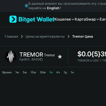
English
В данный момент вы просматриваете эту стра
日本語
перейти на
English
?
Tiếng Việt
Кошелек
Карта
Swap
Ear
Русский
Español (Latinoamérica)
Türkçe
Italiano
Главная
Цены на криптовалюты
Tremor
Цена
Français
Deutsch
$
0.0{5}
TREMOR
简体中文
Tremor
繁體中文
Egs8S3...BAGS
TREMOR в USD:
1 T
Português (Portugal)
TREMOR Price Chart
Bahasa Indonesia
Время
1м
5м
15м
30м
1ч
4ч
1д
1н
ภาษาไทย
हिन्दी
বাংলা
Español
Português (Brasil)
Español (Argentina)