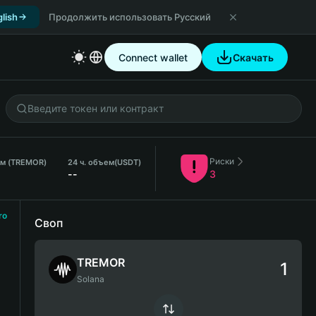
lish
Продолжить использовать Русский
Connect wallet
Скачать
Риски
ем (TREMOR)
24 ч. объем
(USDT)
--
3
ro
Своп
TREMOR
Solana