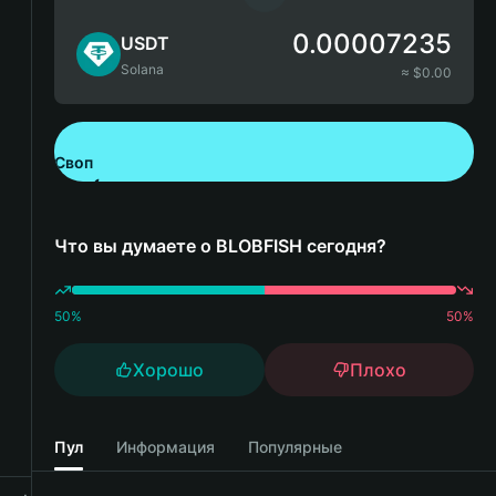
0.00007235
USDT
Solana
≈ $
0.00
Своп
Скачайте Bitget Wallet
Что вы думаете о BLOBFISH сегодня?
50
%
50
%
Хорошо
Плохо
Пул
Информация
Популярные