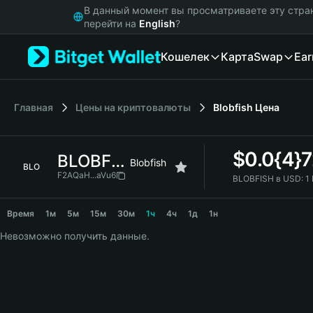
English
В данный момент вы просматриваете эту стра
日本語
перейти на
English
?
Tiếng Việt
Кошелек
Карта
Swap
Ear
Русский
Español (Latinoamérica)
Türkçe
Italiano
Главная
Цены на криптовалюты
Blobfish
Цена
Français
Deutsch
$
0.0{4}
BLOBFISH
简体中文
Blobfish
BLO
繁體中文
F2AQaH...aVu6
BLOBFISH в USD:
1
Português (Portugal)
BLOBFISH Price Chart
Bahasa Indonesia
Время
1м
5м
15м
30м
1ч
4ч
1д
1н
ภาษาไทย
Невозможно получить данные.
हिन्दी
বাংলা
Español
Português (Brasil)
Español (Argentina)