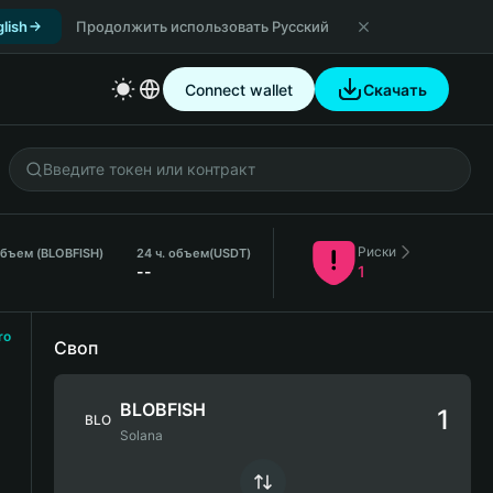
lish
Продолжить использовать Русский
Connect wallet
Скачать
Риски
объем (BLOBFISH)
24 ч. объем
(USDT)
--
1
ro
Своп
BLOBFISH
BLO
Solana