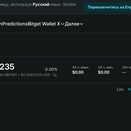
ницу, используя
Русский
язык. Хотите
Переключитесь на Eng
n
Predictions
Bitget Wallet X
Далее
7235
24 ч. макс.
24 ч. мин.
24ч 
0.00%
$0.00
$0.00
--
 BLOBFISH = $0.0{4}7235 USD
1д
Lite
P