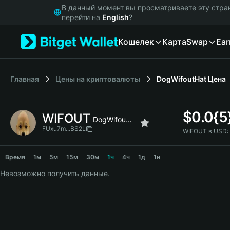
English
В данный момент вы просматриваете эту стра
日本語
перейти на
English
?
Tiếng Việt
Кошелек
Карта
Swap
Ear
Русский
Español (Latinoamérica)
Türkçe
Italiano
Главная
Цены на криптовалюты
DogWifoutHat
Цена
Français
Deutsch
$
0.0{5
WIFOUT
简体中文
DogWifoutHat
繁體中文
FUxu7m...BS2L
WIFOUT в USD:
Português (Portugal)
WIFOUT Price Chart
Bahasa Indonesia
Время
1м
5м
15м
30м
1ч
4ч
1д
1н
ภาษาไทย
Невозможно получить данные.
हिन्दी
বাংলা
Español
Português (Brasil)
Español (Argentina)