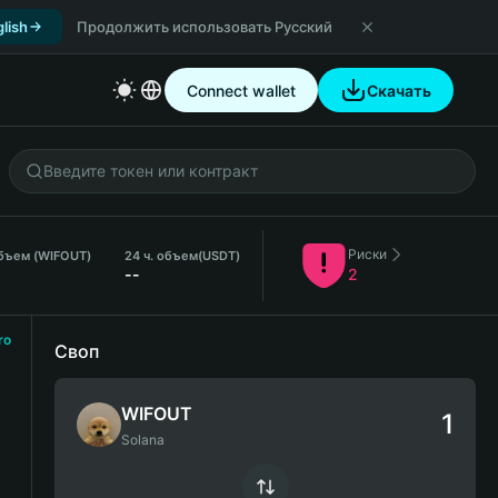
lish
Продолжить использовать Русский
Connect wallet
Скачать
Риски
бъем (WIFOUT)
24 ч. объем
(USDT)
--
2
ro
Своп
WIFOUT
Solana