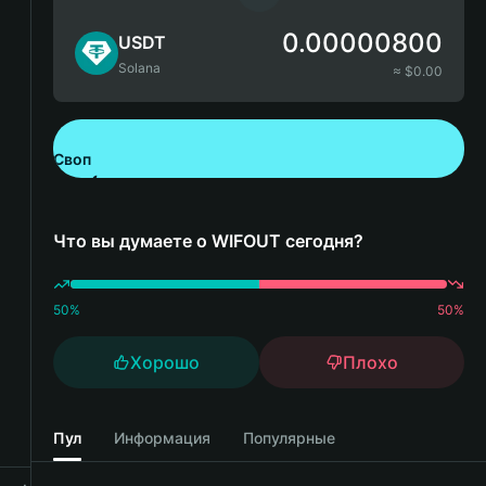
0.00000800
USDT
Solana
≈ $
0.00
Своп
Скачайте Bitget Wallet
Что вы думаете о WIFOUT сегодня?
50
%
50
%
Хорошо
Плохо
Пул
Информация
Популярные