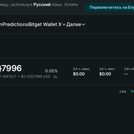
ницу, используя
Русский
язык. Хотите
Переключитесь на Eng
n
Predictions
Bitget Wallet X
Далее
}7996
24 ч. макс.
24 ч. мин.
24ч о
0.00%
$0.00
$0.00
--
1 WIFOUT = $0.0{5}7996 USD
1д
Lite
P