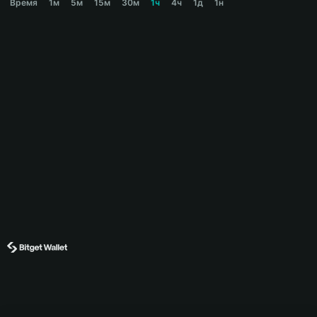
Время
1м
5м
15м
30м
1ч
4ч
1д
1н