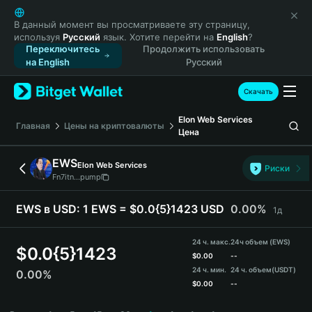
English
日本語
В данный момент вы просматриваете эту страницу,
используя
Русский
язык. Хотите перейти на
English
?
Tiếng Việt
Переключитесь
Продолжить использовать
Русский
на English
Русский
Español (Latinoamérica)
Türkçe
Скачать
Italiano
Elon Web Services
Français
Главная
Цены на криптовалюты
Цена
Deutsch
简体中文
EWS
Elon Web Services
Риски
繁體中文
Fn7itn...pump
Português (Portugal)
Bahasa Indonesia
EWS в USD:
1 EWS = $0.0{5}1423 USD
0.00%
1д
ภาษาไทย
हिन्दी
24 ч. макс.
24ч объем (EWS)
$
0.0{5}1423
বাংলা
$
0.00
--
24 ч. мин.
24 ч. объем
(USDT)
0.00%
Español
$
0.00
--
Português (Brasil)
EWS Price Chart
Español (Argentina)