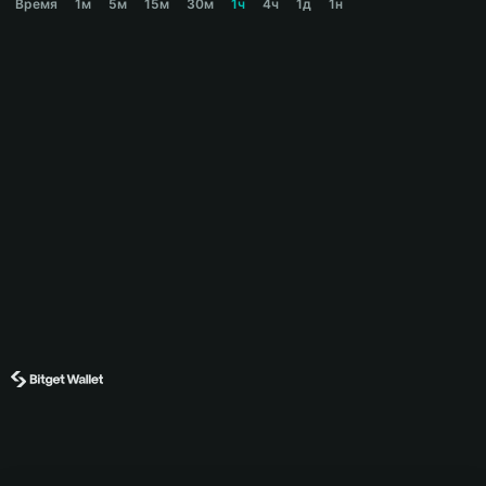
Время
1м
5м
15м
30м
1ч
4ч
1д
1н