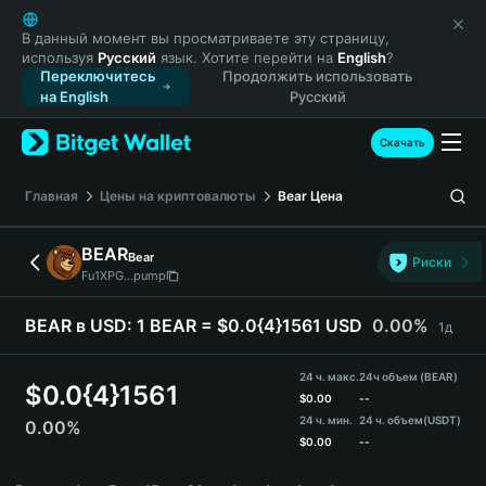
English
日本語
В данный момент вы просматриваете эту страницу,
используя
Русский
язык. Хотите перейти на
English
?
Tiếng Việt
Переключитесь
Продолжить использовать
Русский
на English
Русский
Español (Latinoamérica)
Türkçe
Скачать
Italiano
Français
Главная
Цены на криптовалюты
Bear
Цена
Deutsch
简体中文
BEAR
Bear
Риски
繁體中文
Fu1XPG...pump
Português (Portugal)
Bahasa Indonesia
BEAR в USD:
1 BEAR = $0.0{4}1561 USD
0.00%
1д
ภาษาไทย
हिन्दी
24 ч. макс.
24ч объем (BEAR)
$
0.0{4}1561
বাংলা
$
0.00
--
24 ч. мин.
24 ч. объем
(USDT)
0.00%
Español
$
0.00
--
Português (Brasil)
BEAR Price Chart
Español (Argentina)