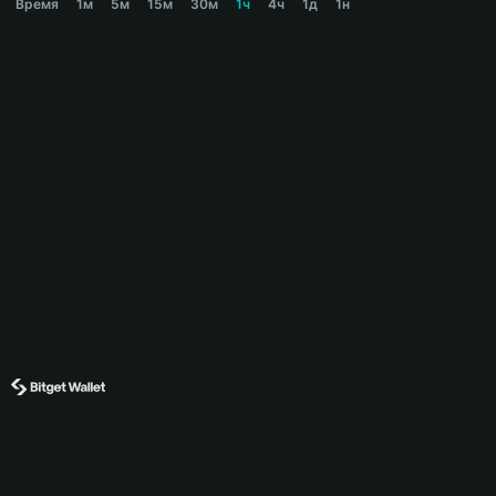
Время
1м
5м
15м
30м
1ч
4ч
1д
1н