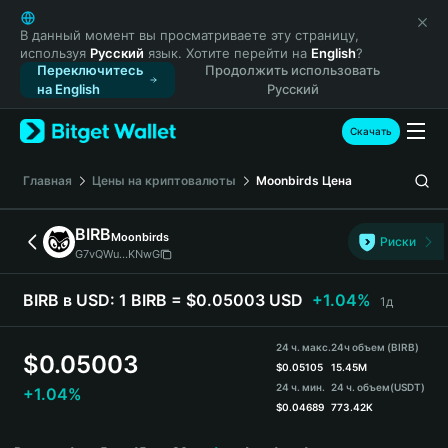
English
日本語
В данный момент вы просматриваете эту страницу,
используя
Русский
язык. Хотите перейти на
English
?
Tiếng Việt
Переключитесь
Продолжить использовать
Русский
на English
Русский
Español (Latinoamérica)
Türkçe
Скачать
Italiano
Français
Главная
Цены на криптовалюты
Moonbirds
Цена
Deutsch
简体中文
BIRB
Moonbirds
Риски
繁體中文
G7vQWu...KNwG
Português (Portugal)
Bahasa Indonesia
BIRB в USD:
1 BIRB = $0.05003 USD
+1.04%
1д
ภาษาไทย
हिन्दी
24 ч. макс.
24ч объем (BIRB)
$
0.05003
বাংলা
$
0.05105
15.45M
24 ч. мин.
24 ч. объем
(USDT)
+1.04%
Español
$
0.04689
773.42K
Português (Brasil)
BIRB Price Chart
Español (Argentina)