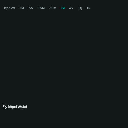
GOOD Price Chart
Время
1м
5м
15м
30м
1ч
4ч
1д
1н