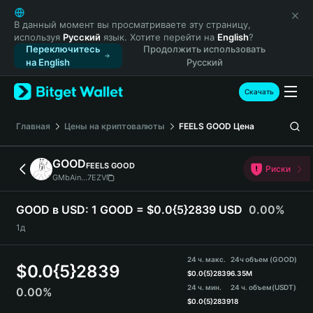
English
日本語
В данный момент вы просматриваете эту страницу,
используя
Русский
язык. Хотите перейти на
English
?
Tiếng Việt
Переключитесь
Продолжить использовать
Русский
на English
Русский
Español (Latinoamérica)
Türkçe
Скачать
Italiano
Français
Главная
Цены на криптовалюты
FEELS GOOD
Цена
Deutsch
简体中文
GOOD
FEELS GOOD
Риски
繁體中文
GMbAin...7EZV
Português (Portugal)
Bahasa Indonesia
GOOD в USD:
1 GOOD = $0.0{5}2839 USD
0.00%
ภาษาไทย
1д
हिन्दी
বাংলা
24 ч. макс.
24ч объем (GOOD)
$
0.0{5}2839
Español
$
0.0{5}2839
6.35M
24 ч. мин.
24 ч. объем
(USDT)
0.00%
Português (Brasil)
$
0.0{5}2839
18
Español (Argentina)