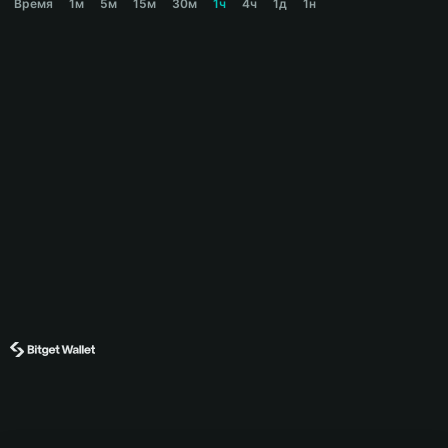
Время
1м
5м
15м
30м
1ч
4ч
1д
1н