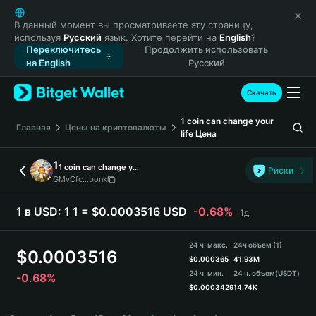
English
日本語
В данный момент вы просматриваете эту страницу,
используя
Русский
язык. Хотите перейти на
English
?
Tiếng Việt
Переключитесь
Продолжить использовать
Русский
на English
Русский
Español (Latinoamérica)
Türkçe
Скачать
Italiano
1 coin can change your
Français
Главная
Цены на криптовалюты
life
Цена
Deutsch
简体中文
1
1 coin can change your life
Риски
繁體中文
GMvCfc...bonk
Português (Portugal)
Bahasa Indonesia
1 в USD:
1 1 = $0.0003516 USD
-0.68%
1д
ภาษาไทย
हिन्दी
24 ч. макс.
24ч объем (1)
$
0.0003516
বাংলা
$
0.000365
41.93M
24 ч. мин.
24 ч. объем
(USDT)
-0.68%
Español
$
0.0003429
14.74K
Português (Brasil)
1 Price Chart
Español (Argentina)