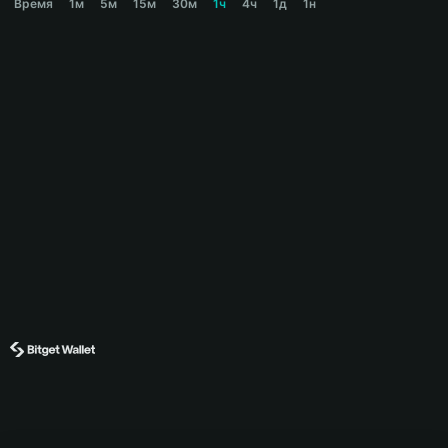
Время
1м
5м
15м
30м
1ч
4ч
1д
1н