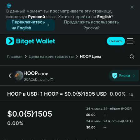
English
日本語
В данный момент вы просматриваете эту страницу,
используя
Русский
язык. Хотите перейти на
English
?
Tiếng Việt
Переключитесь
Продолжить использовать
Русский
на English
Русский
Español (Latinoamérica)
Türkçe
Скачать
Italiano
Français
Главная
Цены на криптовалюты
HOOP
Цена
Deutsch
简体中文
HOOP
HOOP
Риски
繁體中文
GQACuD...pump
Português (Portugal)
Bahasa Indonesia
HOOP в USD:
1 HOOP = $0.0{5}1505 USD
0.00%
1д
ภาษาไทย
हिन्दी
24 ч. макс.
24ч объем (HOOP)
$
0.0{5}1505
বাংলা
$
0.00
--
24 ч. мин.
24 ч. объем
(USDT)
0.00%
Español
$
0.00
--
Português (Brasil)
HOOP Price Chart
Español (Argentina)