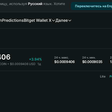
ницу, используя
Русский
язык. Хотите
Переключитесь на Eng
n
Predictions
Bitget Wallet X
Далее
406
24 ч. макс.
24 ч. мин.
2
+3.94%
$0.0009406
$0.0009035
1
RCOIN = $0.0009406 USD
1д
Lite
P