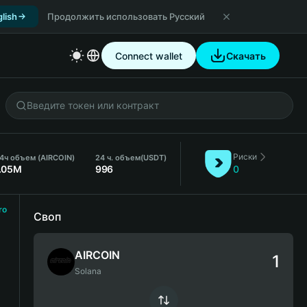
lish
Продолжить использовать Русский
Connect wallet
Скачать
Риски
4ч объем (AIRCOIN)
24 ч. объем
(USDT)
.05M
996
0
ro
Своп
AIRCOIN
Solana