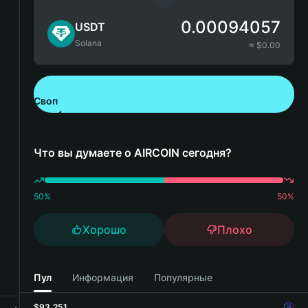
0.00094057
USDT
Solana
≈ $
0.00
Своп
Скачайте Bitget Wallet
Что вы думаете о AIRCOIN сегодня?
50
%
50
%
Хорошо
Плохо
Пул
Информация
Популярные
$93,251