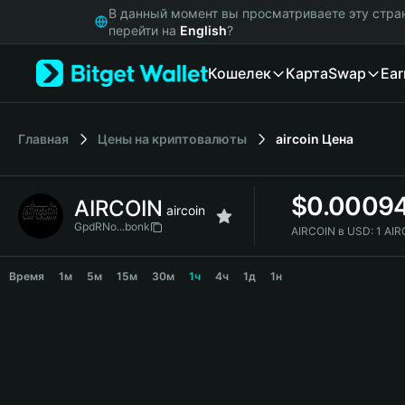
English
В данный момент вы просматриваете эту стра
日本語
перейти на
English
?
Tiếng Việt
Кошелек
Карта
Swap
Ear
Русский
Español (Latinoamérica)
Türkçe
Italiano
Главная
Цены на криптовалюты
aircoin
Цена
Français
Deutsch
$
0.0009
AIRCOIN
简体中文
aircoin
繁體中文
GpdRNo...bonk
AIRCOIN в USD:
1 AI
Português (Portugal)
AIRCOIN Price Chart
Bahasa Indonesia
Время
1м
5м
15м
30м
1ч
4ч
1д
1н
ภาษาไทย
हिन्दी
বাংলা
Español
Português (Brasil)
Español (Argentina)