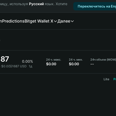
ницу, используя
Русский
язык. Хотите
Переключитесь на Eng
n
Predictions
Bitget Wallet X
Далее
а
687
24 ч. макс.
24 ч. мин.
24ч объем (MOM
0.00%
$0.00
$0.00
--
 $0.0{5}1687 USD
1д
Lite
P