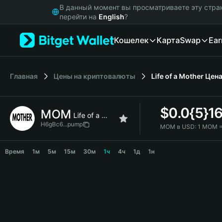
English
В данный момент вы просматриваете эту стра
日本語
перейти на
English
?
Tiếng Việt
Кошелек
Карта
Swap
Ear
Русский
Español (Latinoamérica)
Türkçe
Italiano
Главная
Цены на криптовалюты
Life of a Mother
Цен
Français
Deutsch
$
0.0{5}1
MOM
简体中文
Life of a Mother
繁體中文
H6gBc6...pump
MOM в USD:
1 MOM =
Português (Portugal)
MOM Price Chart
Bahasa Indonesia
Время
1м
5м
15м
30м
1ч
4ч
1д
1н
ภาษาไทย
हिन्दी
বাংলা
Español
Português (Brasil)
Español (Argentina)