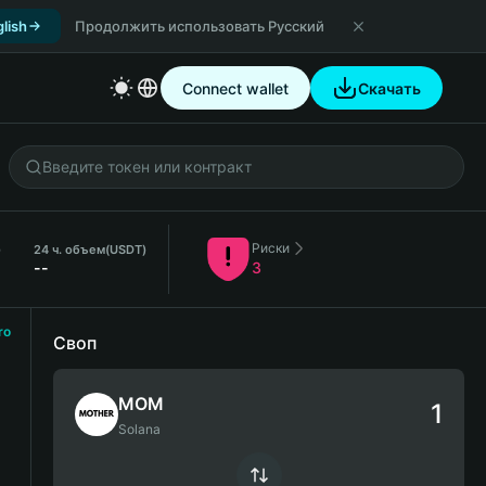
lish
Продолжить использовать Русский
Connect wallet
Скачать
Риски
)
24 ч. объем
(USDT)
--
3
ro
Своп
MOM
Solana