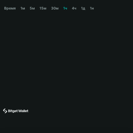
TOLYHOOD Price Chart
Время
1м
5м
15м
30м
1ч
4ч
1д
1н