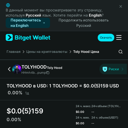
English
日本語
В данный момент вы просматриваете эту страницу,
используя
Русский
язык. Хотите перейти на
English
?
Tiếng Việt
Переключитесь
Продолжить использовать
Русский
на English
Русский
Español (Latinoamérica)
Türkçe
Скачать
Italiano
Français
Главная
Цены на криптовалюты
Toly Hood
Цена
Deutsch
简体中文
TOLYHOOD
Toly Hood
Риски
繁體中文
HHmh4b...pump
Português (Portugal)
Bahasa Indonesia
TOLYHOOD в USD:
1 TOLYHOOD = $0.0{5}159 USD
ภาษาไทย
0.00%
1д
हिन्दी
বাংলা
24 ч. макс.
24ч объем (TOLYHOOD)
$
0.0{5}159
Español
$
0.00
--
24 ч. мин.
24 ч. объем
(USDT)
0.00%
Português (Brasil)
$
0.00
--
Español (Argentina)