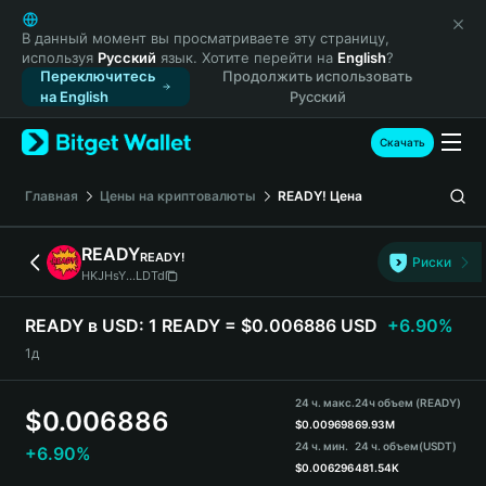
English
日本語
В данный момент вы просматриваете эту страницу,
используя
Русский
язык. Хотите перейти на
English
?
Tiếng Việt
Переключитесь
Продолжить использовать
Русский
на English
Русский
Español (Latinoamérica)
Türkçe
Скачать
Italiano
Français
Главная
Цены на криптовалюты
READY!
Цена
Deutsch
简体中文
READY
READY!
Риски
繁體中文
HKJHsY...LDTd
Português (Portugal)
Bahasa Indonesia
READY в USD:
1 READY = $0.006886 USD
+6.90%
ภาษาไทย
1д
हिन्दी
বাংলা
24 ч. макс.
24ч объем (READY)
$
0.006886
Español
$
0.009698
69.93M
24 ч. мин.
24 ч. объем
(USDT)
+6.90%
Português (Brasil)
$
0.006296
481.54K
Español (Argentina)