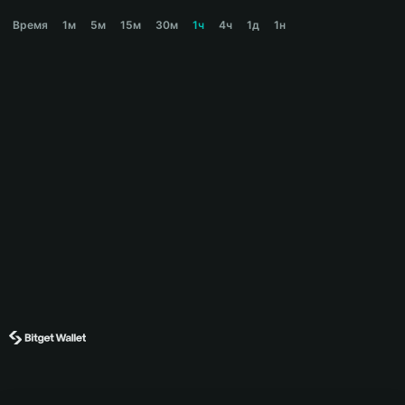
READY Price Chart
Время
1м
5м
15м
30м
1ч
4ч
1д
1н