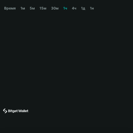
MORPH Price Chart
Время
1м
5м
15м
30м
1ч
4ч
1д
1н