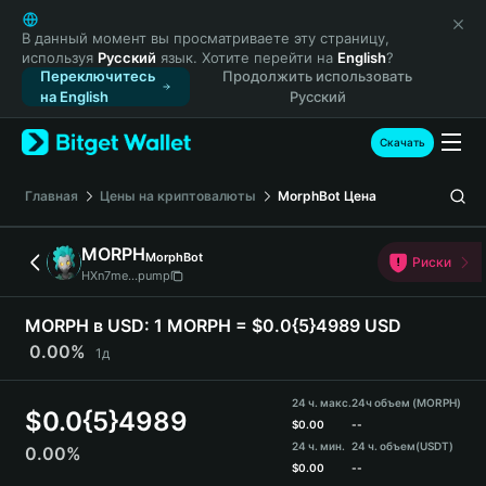
English
日本語
В данный момент вы просматриваете эту страницу,
используя
Русский
язык. Хотите перейти на
English
?
Tiếng Việt
Переключитесь
Продолжить использовать
Русский
на English
Русский
Español (Latinoamérica)
Türkçe
Скачать
Italiano
Français
Главная
Цены на криптовалюты
MorphBot
Цена
Deutsch
简体中文
MORPH
MorphBot
Риски
繁體中文
HXn7me...pump
Português (Portugal)
Bahasa Indonesia
MORPH в USD:
1 MORPH = $0.0{5}4989 USD
ภาษาไทย
0.00%
1д
हिन्दी
বাংলা
24 ч. макс.
24ч объем (MORPH)
$
0.0{5}4989
Español
$
0.00
--
24 ч. мин.
24 ч. объем
(USDT)
0.00%
Português (Brasil)
$
0.00
--
Español (Argentina)