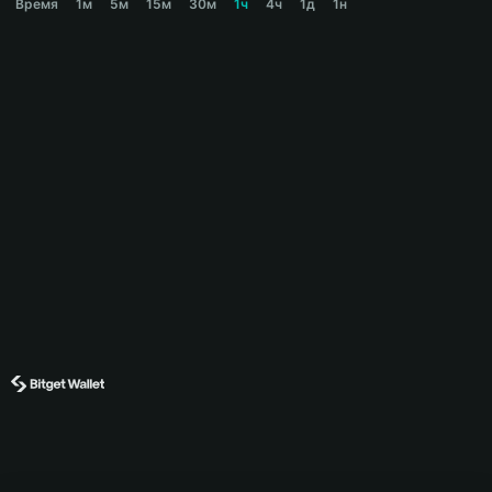
Время
1м
5м
15м
30м
1ч
4ч
1д
1н