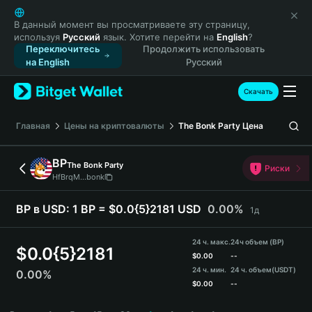
English
日本語
В данный момент вы просматриваете эту страницу,
используя
Русский
язык. Хотите перейти на
English
?
Tiếng Việt
Переключитесь
Продолжить использовать
Русский
на English
Русский
Español (Latinoamérica)
Türkçe
Скачать
Italiano
Français
Главная
Цены на криптовалюты
The Bonk Party
Цена
Deutsch
简体中文
BP
The Bonk Party
Риски
繁體中文
HfBrqM...bonk
Português (Portugal)
Bahasa Indonesia
BP в USD:
1 BP = $0.0{5}2181 USD
0.00%
1д
ภาษาไทย
हिन्दी
24 ч. макс.
24ч объем (BP)
$
0.0{5}2181
বাংলা
$
0.00
--
24 ч. мин.
24 ч. объем
(USDT)
0.00%
Español
$
0.00
--
Português (Brasil)
BP Price Chart
Español (Argentina)