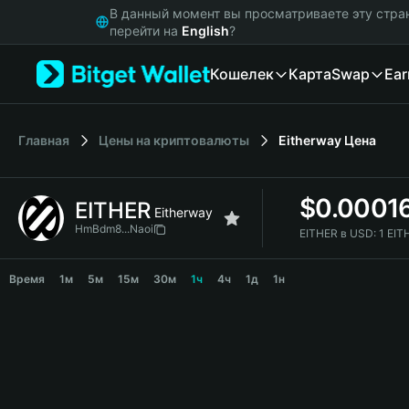
English
В данный момент вы просматриваете эту стра
日本語
перейти на
English
?
Tiếng Việt
Кошелек
Карта
Swap
Ear
Русский
Español (Latinoamérica)
Türkçe
Italiano
Главная
Цены на криптовалюты
Eitherway
Цена
Français
Deutsch
$
0.0001
EITHER
简体中文
Eitherway
繁體中文
HmBdm8...Naoi
EITHER в USD:
1 EIT
Português (Portugal)
EITHER Price Chart
Bahasa Indonesia
Время
1м
5м
15м
30м
1ч
4ч
1д
1н
ภาษาไทย
हिन्दी
বাংলা
Español
Português (Brasil)
Español (Argentina)