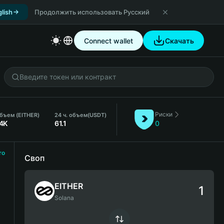
lish
Продолжить использовать Русский
Connect wallet
Скачать
Риски
бъем (EITHER)
24 ч. объем
(USDT)
4K
61.1
0
ro
Своп
EITHER
Solana