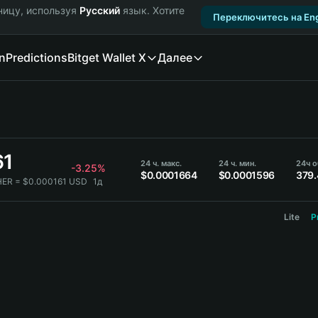
ницу, используя
Русский
язык. Хотите
Переключитесь на Eng
n
Predictions
Bitget Wallet X
Далее
61
24 ч. макс.
24 ч. мин.
24ч о
-3.25%
$0.0001664
$0.0001596
379.
HER = $0.000161 USD
1д
Lite
P