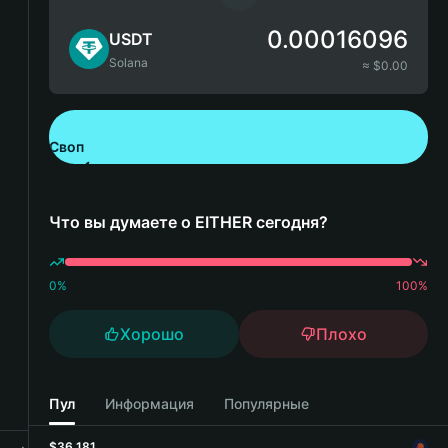
0.00016096
USDT
Solana
≈ $
0.00
Своп
Скачайте Bitget Wallet
Что вы думаете о EITHER сегодня?
0
%
100
%
Хорошо
Плохо
Пул
Информация
Популярные
$36,181