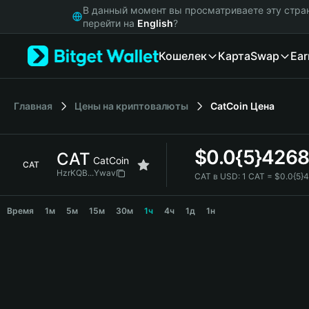
English
В данный момент вы просматриваете эту стра
日本語
перейти на
English
?
Tiếng Việt
Кошелек
Карта
Swap
Ear
Русский
Español (Latinoamérica)
Türkçe
Italiano
Главная
Цены на криптовалюты
CatCoin
Цена
Français
Deutsch
$
0.0{5}426
CAT
简体中文
CatCoin
CAT
繁體中文
HzrKQB...Ywav
CAT в USD:
1 CAT = $0.0{5}
Português (Portugal)
CAT Price Chart
Bahasa Indonesia
Время
1м
5м
15м
30м
1ч
4ч
1д
1н
ภาษาไทย
हिन्दी
বাংলা
Español
Português (Brasil)
Español (Argentina)