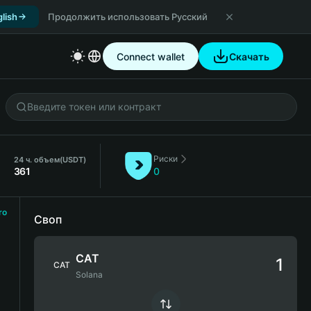
lish
Продолжить использовать Русский
Connect wallet
Скачать
Риски
24 ч. объем
(USDT)
361
0
ro
Своп
CAT
CAT
Solana