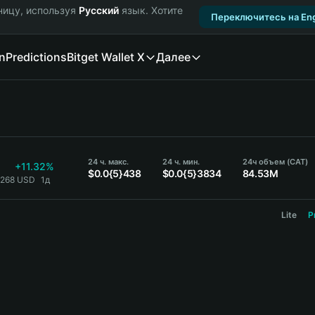
ницу, используя
Русский
язык. Хотите
Переключитесь на Eng
n
Predictions
Bitget Wallet X
Далее
8
24 ч. макс.
24 ч. мин.
24ч объем (CAT)
+11.32%
$0.0{5}438
$0.0{5}3834
84.53M
4268 USD
1д
Lite
P