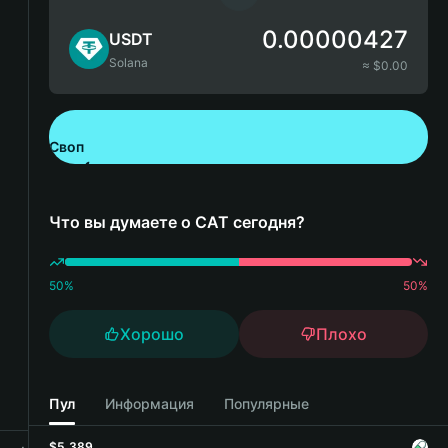
0.00000427
USDT
Solana
≈ $
0.00
Своп
Скачайте Bitget Wallet
Что вы думаете о CAT сегодня?
50
%
50
%
Хорошо
Плохо
Пул
Информация
Популярные
$5,389