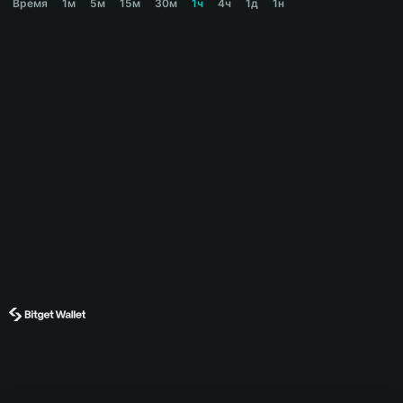
Время
1м
5м
15м
30м
1ч
4ч
1д
1н