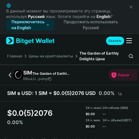
English
日本語
В данный момент вы просматриваете эту страницу,
используя
Русский
язык. Хотите перейти на
English
?
Tiếng Việt
Переключитесь
Продолжить использовать
Русский
на English
Русский
Español (Latinoamérica)
Türkçe
Скачать
Italiano
The Garden of Earthly
Français
Главная
Цены на криптовалюты
Delights
Цена
Deutsch
简体中文
SIM
The Garden of Earthly Delights
Риски
繁體中文
KBvuLU...pump
Português (Portugal)
Bahasa Indonesia
SIM в USD:
1 SIM = $0.0{5}2076 USD
0.00%
1д
ภาษาไทย
हिन्दी
24 ч. макс.
24ч объем (SIM)
$
0.0{5}2076
বাংলা
$
0.00
--
24 ч. мин.
24 ч. объем
(USDT)
0.00%
Español
$
0.00
--
Português (Brasil)
SIM Price Chart
Español (Argentina)