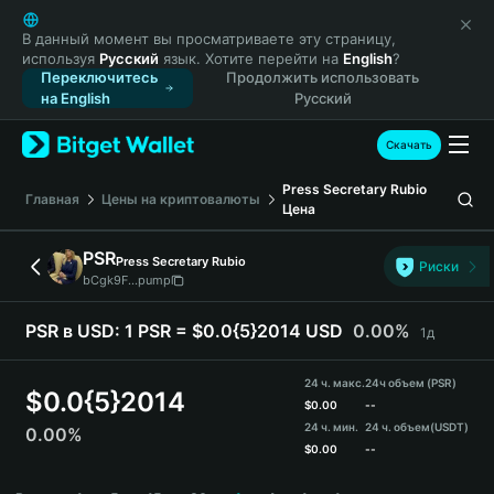
English
日本語
В данный момент вы просматриваете эту страницу,
используя
Русский
язык. Хотите перейти на
English
?
Tiếng Việt
Переключитесь
Продолжить использовать
Русский
на English
Русский
Español (Latinoamérica)
Türkçe
Скачать
Italiano
Press Secretary Rubio
Français
Главная
Цены на криптовалюты
Цена
Deutsch
简体中文
PSR
Press Secretary Rubio
Риски
繁體中文
bCgk9F...pump
Português (Portugal)
Bahasa Indonesia
PSR в USD:
1 PSR = $0.0{5}2014 USD
0.00%
1д
ภาษาไทย
हिन्दी
24 ч. макс.
24ч объем (PSR)
$
0.0{5}2014
বাংলা
$
0.00
--
24 ч. мин.
24 ч. объем
(USDT)
0.00%
Español
$
0.00
--
Português (Brasil)
PSR Price Chart
Español (Argentina)