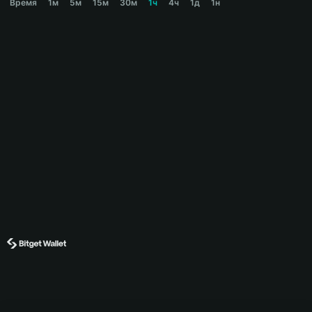
Время
1м
5м
15м
30м
1ч
4ч
1д
1н