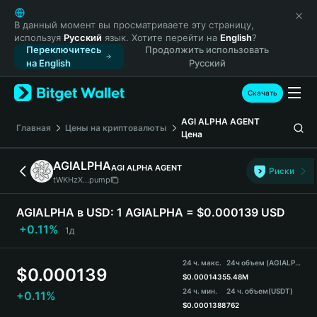
English
日本語
В данный момент вы просматриваете эту страницу,
используя
Русский
язык. Хотите перейти на
English
?
Tiếng Việt
Переключитесь
Продолжить использовать
Русский
на English
Русский
Español (Latinoamérica)
Türkçe
Скачать
Italiano
AGI ALPHA AGENT
Français
Главная
Цены на криптовалюты
Цена
Deutsch
简体中文
AGIALPHA
AGI ALPHA AGENT
Риски
繁體中文
tWKHzX...pump
Português (Portugal)
Bahasa Indonesia
AGIALPHA в USD:
1 AGIALPHA = $0.000139 USD
ภาษาไทย
+0.11%
1д
हिन्दी
বাংলা
24 ч. макс.
24ч объем (AGIALPHA)
$
0.000139
Español
$
0.0001435
5.48M
24 ч. мин.
24 ч. объем
(USDT)
+0.11%
Português (Brasil)
$
0.0001388
762
Español (Argentina)