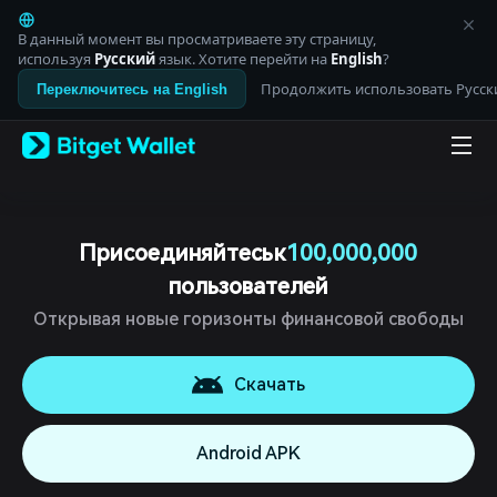
English
日本語
В данный момент вы просматриваете эту страницу,
Tiếng Việt
используя
Русский
язык. Хотите перейти на
English
?
Русский
Продолжить использовать Русск
Переключитесь на English
Español (Latinoamérica)
Türkçe
Italiano
Français
Deutsch
简体中文
繁體中文
Присоединяйтесь к
100,000,000
Português (Portugal)
пользователей
Bahasa Indonesia
ภาษาไทย
Открывая новые горизонты финансовой свободы
العربية
हिन्दी
বাংলা
Скачать
Español
Português (Brasil)
Android APK
Español (Argentina)