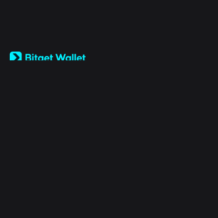
English
日本語
Tiếng Việt
Русский
Компания
Español (Latinoamérica)
Türkçe
Bitget Wallet X
Italiano
Français
Безопасность
Deutsch
简体中文
Инструменты
繁體中文
Português (Portugal)
Активы
Bahasa Indonesia
ภาษาไทย
Products
العربية
हिन्दी
Юридическая информация
বাংলা