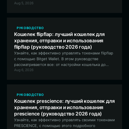
Aug 5, 2026
взаимодействия с экосистемой anons в сети EVM.
РУКОВОДСТВО
Кошелек flipflap: лучший кошелек для
хранения, отправки и использования
flipflap (руководство 2026 года)
Узнайте, как эффективно управлять токенами flipflap
с помощью Bitget Wallet. В этом руководстве
рассматривается все: от настройки кошелька до
Aug 6, 2026
участия в общественном управлении и
экспериментах с ончейн-ликвидностью.
РУКОВОДСТВО
Кошелек prescience: лучший кошелек для
хранения, отправки и использования
prescience (руководство 2026 года)
Узнайте, как эффективно управлять своими токенами
PRESCIENCE, с помощью этого подробного