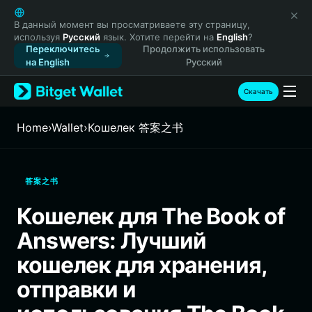
English
日本語
В данный момент вы просматриваете эту страницу,
используя
Русский
язык. Хотите перейти на
English
?
Tiếng Việt
Переключитесь
Продолжить использовать
Русский
на English
Русский
Español (Latinoamérica)
Türkçe
Скачать
Italiano
Français
Home
›
Wallet
›
Кошелек 答案之书
Deutsch
简体中文
繁體中文
答案之书
Português (Portugal)
Bahasa Indonesia
Кошелек для The Book of
ภาษาไทย
Answers: Лучший
हिन्दी
বাংলা
кошелек для хранения,
Español
отправки и
Português (Brasil)
Español (Argentina)