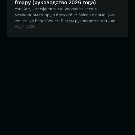
froppy (руководство 2026 года)
Узнайте, как эффективно управлять своим
мемкоином froppy в блокчейне Solana с помощью
кошелька Bitget Wallet. В этом руководстве есть всё,
Aug 4, 2026
что вам нужно знать о настройке безопасного и
удобного кошелька для экосистемы froppy.