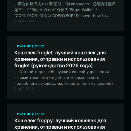
。而在你翻译成 ru (俄语)时，你Languages，必须确保翻译
如下： * "Bitget Wallet" 保留为"Bitget Wallet" *
"CORNYBOB" 保留为"CORNYBOB" Discover how to
Aug 6, 2026
securely manage your CORNYBOB tokens with Bitget
Wallet. This guide explores the best practices for
storing, talented trading, and participating in the
CORNYBOB community-driven ecosystem using a
professional-grade, multi-chain crypto wallet. (注：原文
РУКОВОДСТВО
中"talented trading"疑似笔误，此处按逻辑修正
Кошелек froglet: лучший кошелек для
为"trading"处理) 翻译结果如下： Узнайте, как безопасно
хранения, отправки и использования
управлять своими токенами CORNYBOB с помощью
froglet (руководство 2026 года)
Bitget Wallet. В этом руководстве рассматриваются
。 Откройте для себя лучший способ управления
лучшие практики хранения, торговли и участия в
своими токенами froglet с помощью нашего
экосистеме CORNYBOB, управляемой сообществом,
подробного руководства. Узнайте, почему кошелек
с использованием профессионального мультичейн-
Aug 7, 2026
Bitget является идеальным выбором для хранения,
криптокошелька.
торговли и взаимодействия с этим уникальным мем-
токеном, управляемым сообществом, в сети EVM.
РУКОВОДСТВО
Кошелек froppy: лучший кошелек для
хранения, отправки и использования