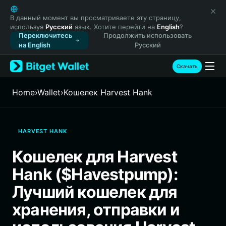
English
日本語
В данный момент вы просматриваете эту страницу,
используя
Русский
язык. Хотите перейти на
English
?
Tiếng Việt
Переключитесь
Продолжить использовать
Русский
на English
Русский
Español (Latinoamérica)
Türkçe
Скачать
Italiano
Français
Home
›
Wallet
›
Кошелек Harvest Hank
Deutsch
简体中文
繁體中文
HARVEST HANK
Português (Portugal)
Bahasa Indonesia
Кошелек для Harvest
ภาษาไทย
Hank ($Havestpump):
हिन्दी
বাংলা
Лучший кошелек для
Español
хранения, отправки и
Português (Brasil)
Español (Argentina)