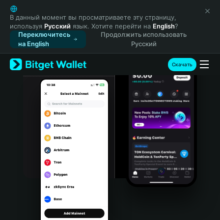
English
日本語
В данный момент вы просматриваете эту страницу,
используя
Русский
язык. Хотите перейти на
English
?
Tiếng Việt
Переключитесь
Продолжить использовать
Русский
на English
Русский
Español (Latinoamérica)
Türkçe
Скачать
Italiano
Français
Deutsch
简体中文
繁體中文
Português (Portugal)
Bahasa Indonesia
ภาษาไทย
हिन्दी
বাংলা
Español
Português (Brasil)
Español (Argentina)