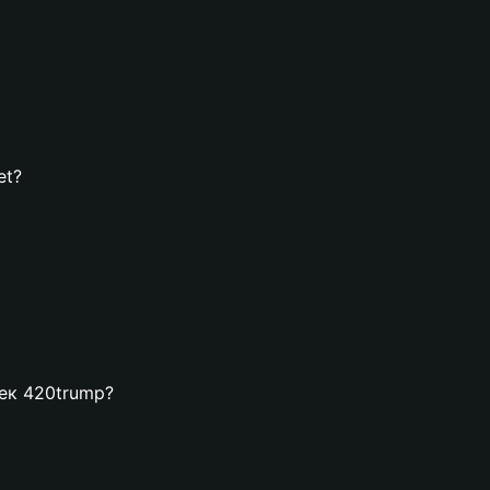
et?
лек 420trump?