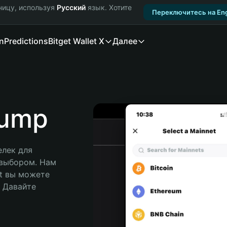
ницу, используя
Русский
язык. Хотите
Переключитесь на Eng
n
Predictions
Bitget Wallet X
Далее
rump
лек для 
выбором. Нам 
t вы можете 
Давайте 