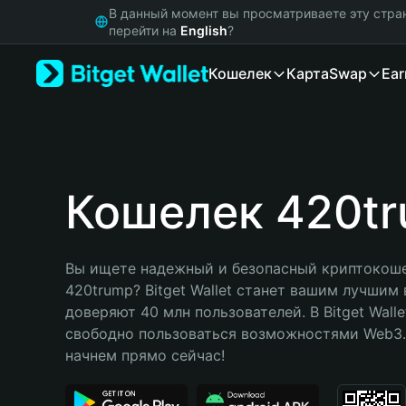
English
В данный момент вы просматриваете эту стра
日本語
перейти на
English
?
Tiếng Việt
Кошелек
Карта
Swap
Ear
Русский
Español (Latinoamérica)
Türkçe
Italiano
Français
Deutsch
Кошелек 420t
简体中文
繁體中文
Português (Portugal)
Вы ищете надежный и безопасный криптокоше
Bahasa Indonesia
420trump? Bitget Wallet станет вашим лучшим 
ภาษาไทย
доверяют 40 млн пользователей. В Bitget Walle
हिन्दी
свободно пользоваться возможностями Web3. 
বাংলা
начнем прямо сейчас!
Español
Português (Brasil)
Español (Argentina)