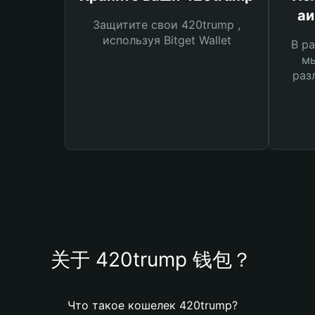
аи
Защитите свои 420trump ,
используя Bitget Wallet
В ра
мы
раз
关于 420trump 钱包？
Что такое кошелек 420trump?