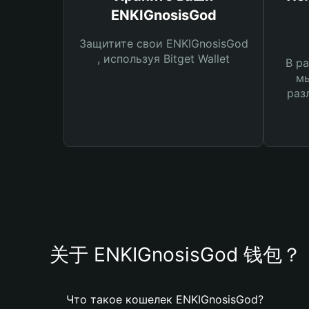
ENKIGnosisGod
Защитите свои ENKIGnosisGod
, используя Bitget Wallet
В ра
мы
раз
关于 ENKIGnosisGod 钱包？
Что такое кошелек ENKIGnosisGod?