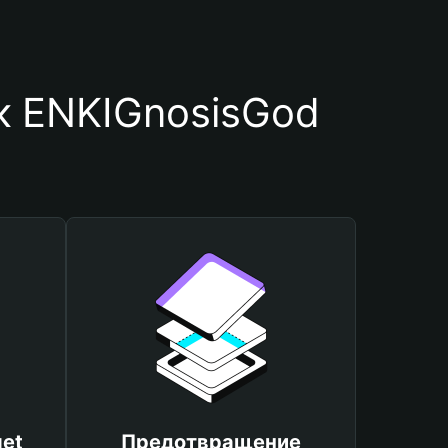
к ENKIGnosisGod
et
Предотвращение