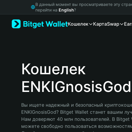
English
В данный момент вы просматриваете эту стра
日本語
перейти на
English
?
Tiếng Việt
Кошелек
Карта
Swap
Ear
Русский
Español (Latinoamérica)
Türkçe
Italiano
Français
Deutsch
Кошелек
简体中文
繁體中文
ENKIGnosisGod
Português (Portugal)
Bahasa Indonesia
ภาษาไทย
हिन्दी
Вы ищете надежный и безопасный криптокоше
বাংলা
ENKIGnosisGod? Bitget Wallet станет вашим лу
Español
Нам доверяют 40 млн пользователей. В Bitget W
Português (Brasil)
можете свободно пользоваться возможностям
Español (Argentina)