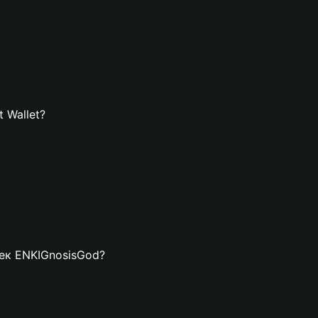
 Wallet?
лек ENKIGnosisGod?