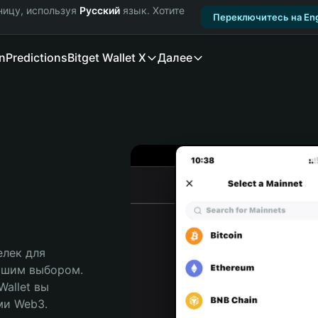
ницу, используя
Русский
язык. Хотите
Переключитесь на Eng
n
Predictions
Bitget Wallet X
Далее
лек для 
чшим выбором. 
allet вы 
и Web3. 