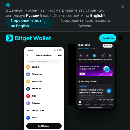
English
日本語
В данный момент вы просматриваете эту страницу,
используя
Русский
язык. Хотите перейти на
English
?
Tiếng Việt
Переключитесь
Продолжить использовать
Русский
на English
Русский
Español (Latinoamérica)
Türkçe
Скачать
Italiano
Français
Deutsch
简体中文
繁體中文
Português (Portugal)
Bahasa Indonesia
ภาษาไทย
हिन्दी
বাংলা
Español
Português (Brasil)
Español (Argentina)