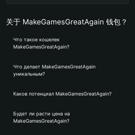
关于 MakeGamesGreatAgain 钱包？
Что такое кошелек
MakeGamesGreatAgain?
Что делает MakeGamesGreatAgain
уникальным?
Каков потенциал MakeGamesGreatAgain?
Будет ли расти цена на
MakeGamesGreatAgain?