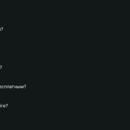
м?
?
бесплатным?
ire?