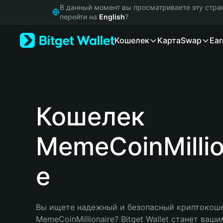
English
В данный момент вы просматриваете эту стра
日本語
перейти на
English
?
Tiếng Việt
Кошелек
Карта
Swap
Ear
Русский
Español (Latinoamérica)
Türkçe
Italiano
Français
Deutsch
Кошелек
简体中文
繁體中文
MemeCoinMillio
Português (Portugal)
Bahasa Indonesia
ภาษาไทย
e
हिन्दी
বাংলা
Español
Вы ищете надежный и безопасный криптокоше
Português (Brasil)
MemeCoinMillionaire? Bitget Wallet станет ваш
Español (Argentina)