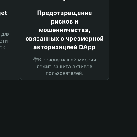
et
Предотвращение
рисков и
мошенничества,
 для
связанных с чрезмерной
сти
авторизацией DApp
ок.
作В основе нашей миссии
лежит защита активов
пользователей.