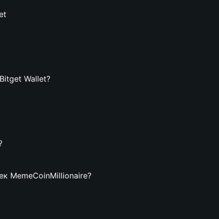
et
itget Wallet?
?
ек MemeCoinMillionaire?