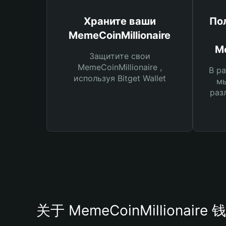
Храните ваши
По
MemeCoinMillionaire
Me
Защитите свои
MemeCoinMillionaire ,
В ра
используя Bitget Wallet
мы
раз
关于 MemeCoinMillionaire