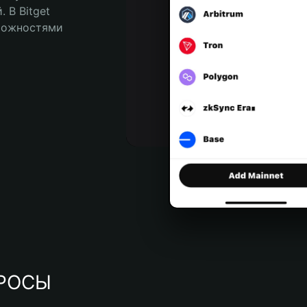
В Bitget 
можностями 
РОСЫ