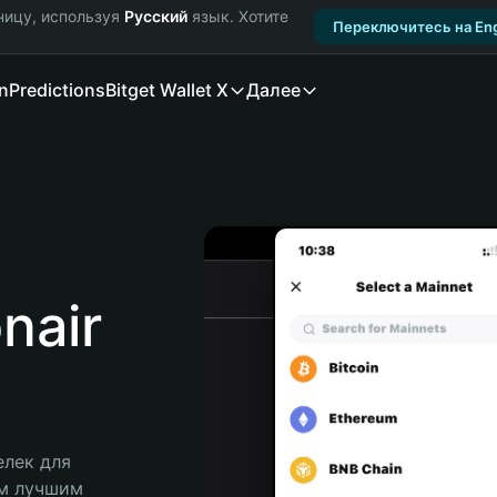
ницу, используя
Русский
язык. Хотите
Переключитесь на Eng
n
Predictions
Bitget Wallet X
Далее
nair
лек для 
им лучшим 