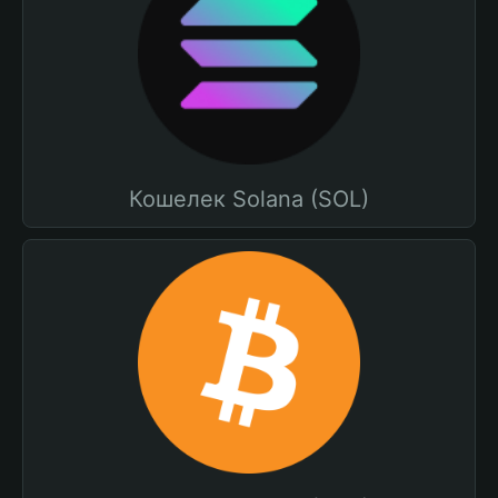
Кошелек Solana (SOL)