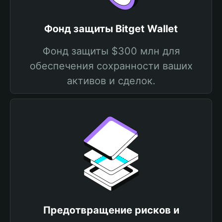
Фонд защиты Bitget Wallet
Фонд защиты $300 млн для
обеспечения сохранности ваших
активов и сделок.
Предотвращение рисков и