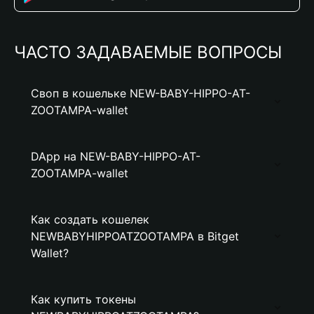
ЧАСТО ЗАДАВАЕМЫЕ ВОПРОСЫ
Своп в кошельке NEW-BABY-HIPPO-AT-
ZOOTAMPA-wallet
DApp на NEW-BABY-HIPPO-AT-
ZOOTAMPA-wallet
Как создать кошелек
NEWBABYHIPPOATZOOTAMPA в Bitget
Wallet?
Как купить токены