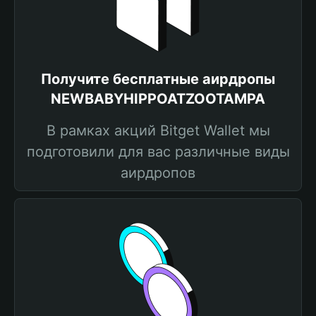
Получите бесплатные аирдропы
NEWBABYHIPPOATZOOTAMPA
В рамках акций Bitget Wallet мы
подготовили для вас различные виды
аирдропов