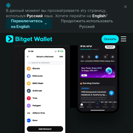
English
日本語
В данный момент вы просматриваете эту страницу,
используя
Русский
язык. Хотите перейти на
English
?
Tiếng Việt
Переключитесь
Продолжить использовать
Русский
на English
Русский
Español (Latinoamérica)
Türkçe
Скачать
Italiano
Français
Deutsch
简体中文
繁體中文
Português (Portugal)
Bahasa Indonesia
ภาษาไทย
हिन्दी
বাংলা
Español
Português (Brasil)
Español (Argentina)