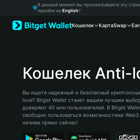
English
В данный момент вы просматриваете эту стра
日本語
перейти на
English
?
Tiếng Việt
Кошелек
Карта
Swap
Ear
Русский
Español (Latinoamérica)
Türkçe
Italiano
Français
Deutsch
Кошелек Anti-l
简体中文
繁體中文
Português (Portugal)
Вы ищете надежный и безопасный криптокошел
Bahasa Indonesia
love? Bitget Wallet станет вашим лучшим выбо
ภาษาไทย
доверяют 40 млн пользователей. В Bitget Walle
हिन्दी
свободно пользоваться возможностями Web3. 
বাংলা
начнем прямо сейчас!
Español
Português (Brasil)
Español (Argentina)