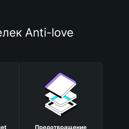
ек Anti-love
et
Предотвращение