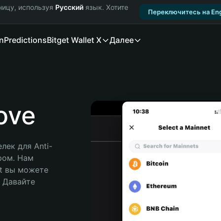
ницу, используя
Русский
язык. Хотите
Переключитесь на Eng
n
Predictions
Bitget Wallet X
Далее
ove
ек для Anti-
ром. Нам 
t вы можете 
Давайте 