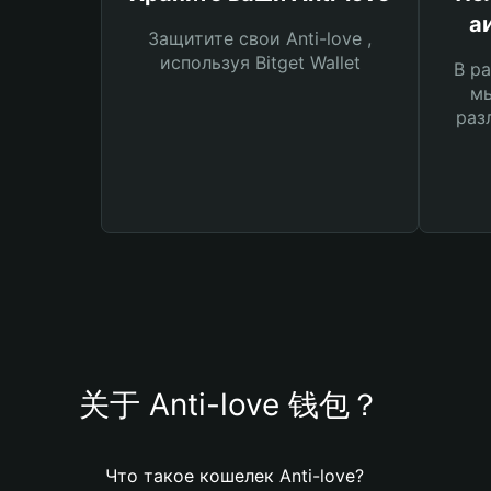
а
Защитите свои Anti-love ,
используя Bitget Wallet
В ра
мы
раз
关于 Anti-love 钱包？
Что такое кошелек Anti-love?