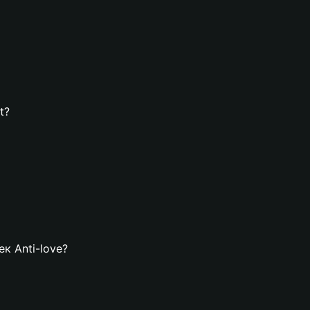
t?
ек Anti-love?