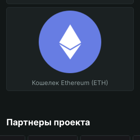
Кошелек Ethereum (ETH)
Партнеры проекта