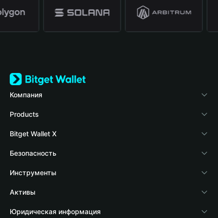
Компания
О Bitget Wallet
Products
Блог
Crypto Card
Bitget Wallet X
Академия
Stablecoin Earn
Разработчики
Безопасность
Новости о криптовалютах
Payfi Crypto
Подключить кошелек
Фонд защиты
Инструменты
Справочный центр
Crypto Swap API
Bitget Wallet Pay
Технология защиты
Купить крипто
Активы
Свяжитесь с нами
Altcoin Season Index
Подать заявку на листинг проекта
Обнаружение авторизации
Arbitrum
Юридическая информация