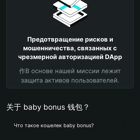
Предотвращение рисков и
мошенничества, связанных с
чрезмерной авторизацией DApp
作В основе нашей миссии лежит
защита активов пользователей.
关于 baby bonus 钱包？
Что такое кошелек baby bonus?