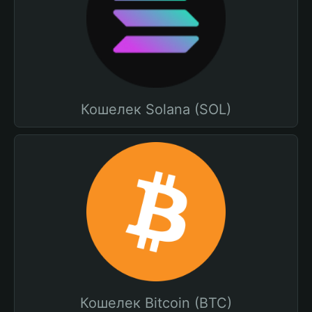
Кошелек Solana (SOL)
Кошелек Bitcoin (BTC)