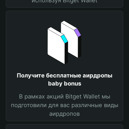
используя Bitget Wallet
Получите бесплатные аирдропы
baby bonus
В рамках акций Bitget Wallet мы
подготовили для вас различные виды
аирдропов