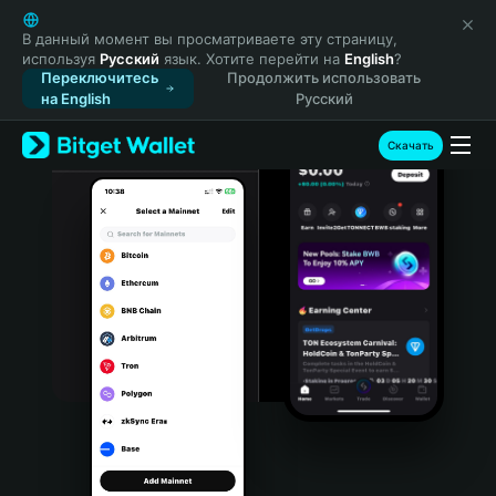
English
日本語
В данный момент вы просматриваете эту страницу,
используя
Русский
язык. Хотите перейти на
English
?
Tiếng Việt
Переключитесь
Продолжить использовать
Русский
на English
Русский
Español (Latinoamérica)
Türkçe
Скачать
Italiano
Français
Deutsch
简体中文
繁體中文
Português (Portugal)
Bahasa Indonesia
ภาษาไทย
हिन्दी
বাংলা
Español
Português (Brasil)
Español (Argentina)