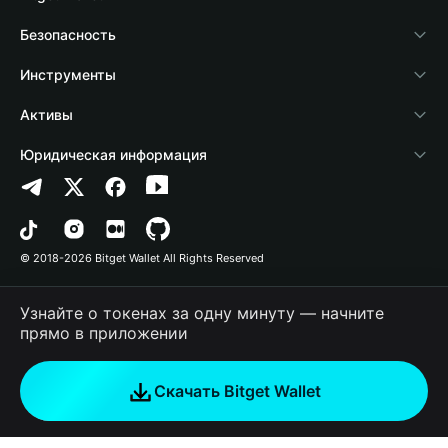
Академия
Stablecoin Earn
Разработчики
Безопасность
Новости о криптовалютах
Payfi Crypto
Подключить кошелек
Фонд защиты
Инструменты
Справочный центр
Crypto Swap API
Bitget Wallet Pay
Технология защиты
Купить крипто
Активы
Свяжитесь с нами
Altcoin Season Index
Подать заявку на листинг проекта
Обнаружение авторизации
Arbitrum
Юридическая информация
Ресурсы бренда
Prediction Markets
Обнаружение контракта
Avalanche
Политика конфиденциальности
Вакансии
DApp
Пакетный перевод
Bitcoin
Пользовательское соглашение
© 2018-2026 Bitget Wallet All Rights Reserved
Верификация официального канала
Trade
BNB Chain
Risk Disclosure
Узнайте о токенах за одну минуту — начните
RWA
Polygon
прямо в приложении
How to Buy Crypto
Скачать Bitget Wallet