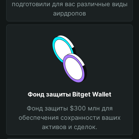
подготовили для вас различные виды
аирдропов
Фонд защиты Bitget Wallet
Фонд защиты $300 млн для
обеспечения сохранности ваших
активов и сделок.