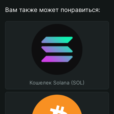
Вам также может понравиться:
Кошелек Solana (SOL)