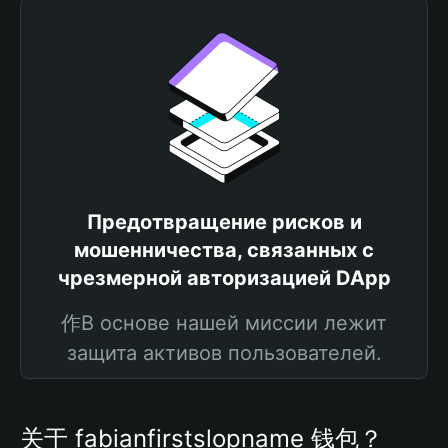
Предотвращение рисков и
мошенничества, связанных с
чрезмерной авторизацией DApp
作В основе нашей миссии лежит
защита активов пользователей.
关于 fabianfirstslopname 钱包？