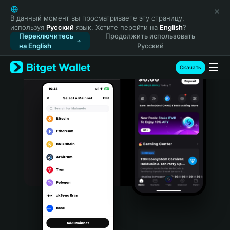
English
日本語
В данный момент вы просматриваете эту страницу,
используя
Русский
язык. Хотите перейти на
English
?
Tiếng Việt
Переключитесь
Продолжить использовать
Русский
на English
Русский
Español (Latinoamérica)
Türkçe
Скачать
Italiano
Français
Deutsch
简体中文
繁體中文
Português (Portugal)
Bahasa Indonesia
ภาษาไทย
हिन्दी
বাংলা
Español
Português (Brasil)
Español (Argentina)