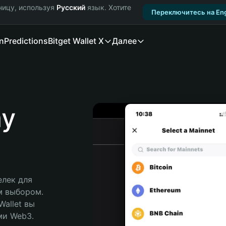
ницу, используя
Русский
язык. Хотите
Переключитесь на Eng
n
Predictions
Bitget Wallet X
Далее
my
лек для 
м выбором. 
allet вы 
и Web3. 