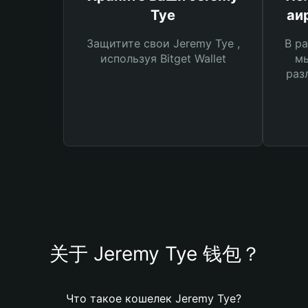
Tye
аи
Защитите свои Jeremy Tye ,
В ра
используя Bitget Wallet
мы
раз
关于 Jeremy Tye 钱包？
Что такое кошелек Jeremy Tye?