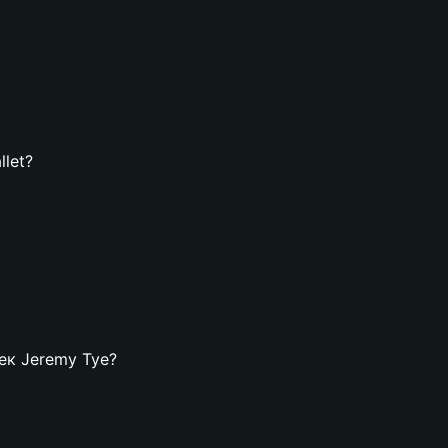
llet?
лек Jeremy Tye?