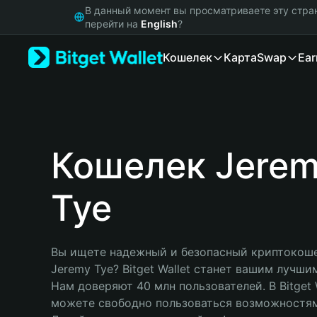
English
В данный момент вы просматриваете эту стра
日本語
перейти на
English
?
Tiếng Việt
Кошелек
Карта
Swap
Ear
Русский
Español (Latinoamérica)
Türkçe
Italiano
Français
Deutsch
Кошелек Jere
简体中文
繁體中文
Tye
Português (Portugal)
Bahasa Indonesia
ภาษาไทย
हिन्दी
Вы ищете надежный и безопасный криптокоше
বাংলা
Jeremy Tye? Bitget Wallet станет вашим лучши
Español
Нам доверяют 40 млн пользователей. В Bitget W
Português (Brasil)
можете свободно пользоваться возможностям
Español (Argentina)