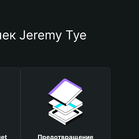
ек Jeremy Tye
et
Предотвращение