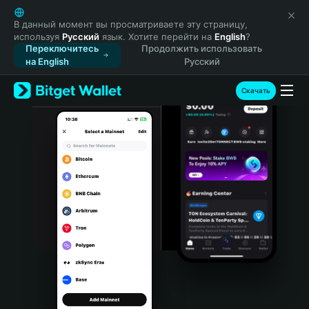
English
日本語
В данный момент вы просматриваете эту страницу,
используя
Русский
язык. Хотите перейти на
English
?
Tiếng Việt
Переключитесь
Продолжить использовать
Русский
на English
Русский
Español (Latinoamérica)
Türkçe
Скачать
Italiano
Français
Deutsch
简体中文
繁體中文
Português (Portugal)
Bahasa Indonesia
ภาษาไทย
हिन्दी
বাংলা
Español
Português (Brasil)
Español (Argentina)