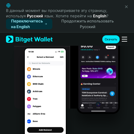
English
日本語
В данный момент вы просматриваете эту страницу,
используя
Русский
язык. Хотите перейти на
English
?
Tiếng Việt
Переключитесь
Продолжить использовать
Русский
на English
Русский
Español (Latinoamérica)
Türkçe
Скачать
Italiano
Français
Deutsch
简体中文
繁體中文
Português (Portugal)
Bahasa Indonesia
ภาษาไทย
हिन्दी
বাংলা
Español
Português (Brasil)
Español (Argentina)