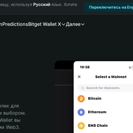
ницу, используя
Русский
язык. Хотите
Переключитесь на Eng
n
Predictions
Bitget Wallet X
Далее
лек для 
м выбором. 
allet вы 
и Web3. 