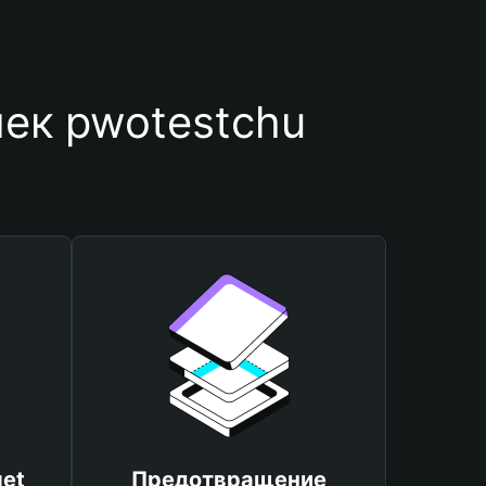
ек pwotestchu
et
Предотвращение