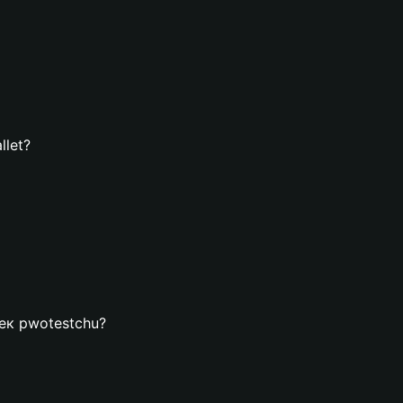
llet?
лек pwotestchu?