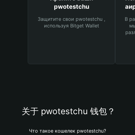
pwotestchu
аи
Защитите свои pwotestchu ,
В ра
используя Bitget Wallet
мы
раз
关于 pwotestchu 钱包？
Что такое кошелек pwotestchu?