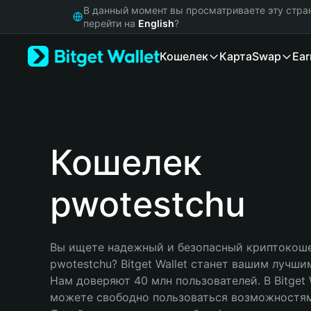
English
В данный момент вы просматриваете эту стра
日本語
перейти на
English
?
Tiếng Việt
Кошелек
Карта
Swap
Ear
Русский
Español (Latinoamérica)
Türkçe
Italiano
Français
Deutsch
Кошелек
简体中文
繁體中文
pwotestchu
Português (Portugal)
Bahasa Indonesia
ภาษาไทย
हिन्दी
Вы ищете надежный и безопасный криптокоше
বাংলা
pwotestchu? Bitget Wallet станет вашим лучши
Español
Нам доверяют 40 млн пользователей. В Bitget W
Português (Brasil)
можете свободно пользоваться возможностям
Español (Argentina)